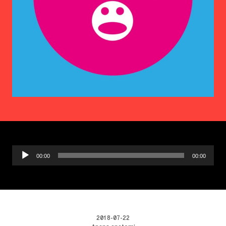
Ljudspelare
00:00
00:00
2018-07-22