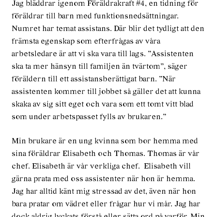
Jag bläddrar igenom Föräldrakraft #4, en tidning för
föräldrar till barn med funktionsnedsättningar.
Numret har temat assistans. Där blir det tydligt att den
främsta egenskap som efterfrågas av våra
arbetsledare är att vi ska vara till lags. ”Assistenten
ska ta mer hänsyn till familjen än tvärtom”, säger
föräldern till ett assistansberättigat barn. ”När
assistenten kommer till jobbet så gäller det att kunna
skaka av sig sitt eget och vara som ett tomt vitt blad
som under arbetspasset fylls av brukaren.”
Min brukare är en ung kvinna som bor hemma med
sina föräldrar Elisabeth och Thomas. Thomas är vår
chef. Elisabeth är vår verkliga chef. Elisabeth vill
gärna prata med oss assistenter när hon är hemma.
Jag har alltid känt mig stressad av det, även när hon
bara pratar om vädret eller frågar hur vi mår. Jag har
dock aldrig lyckats förstå eller sätta ord på varför. Min