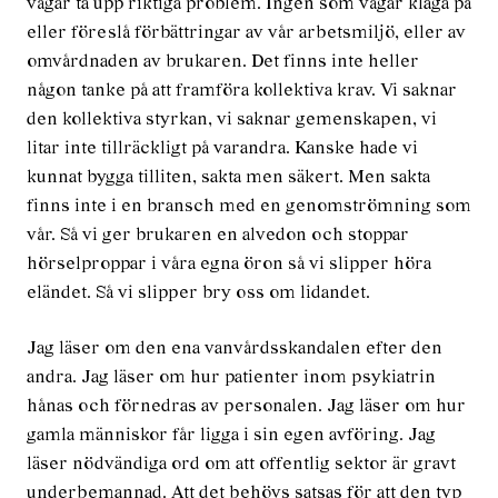
vågar ta upp riktiga problem. Ingen som vågar klaga på
eller föreslå förbättringar av vår arbetsmiljö, eller av
omvårdnaden av brukaren. Det finns inte heller
någon tanke på att framföra kollektiva krav. Vi saknar
den kollektiva styrkan, vi saknar gemenskapen, vi
litar inte tillräckligt på varandra. Kanske hade vi
kunnat bygga tilliten, sakta men säkert. Men sakta
finns inte i en bransch med en genomströmning som
vår. Så vi ger brukaren en alvedon och stoppar
hörselproppar i våra egna öron så vi slipper höra
eländet. Så vi slipper bry oss om lidandet.
Jag läser om den ena vanvårdsskandalen efter den
andra. Jag läser om hur patienter inom psykiatrin
hånas och förnedras av personalen. Jag läser om hur
gamla människor får ligga i sin egen avföring. Jag
läser nödvändiga ord om att offentlig sektor är gravt
underbemannad. Att det behövs satsas för att den typ