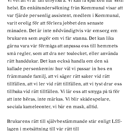
Vi vet att vi är lätt utbytbara. Vi kan få sparken när som
helst. En enkätundersökning från Kommunal visar att
var fjärde personlig assistent, medlem i Kommunal,
varit orolig för att förlora jobbet den senaste
månaden. Det är inte nödvändigtvis vår omsorg om
brukaren som avgör om vi får stanna. Det kan lika
gärna vara vår förmåga att anpassa oss till hemmets
små regler, som att dra ner toalocket, eller använda
rätt handdukar. Det kan också handla om den så
kallade personkemin: hur väl vi passar in hos en
främmande familj, att vi säger rätt saker vid rätt
tillfällen, att vi ler vid rätt tillfällen, att vi tyst drar oss
tillbaka vid rätt tillfällen. Vi lär oss att smyga på tå för
att inte höras, inte märkas. Vi blir skådespelare,
sociala kameleonter, vi bär en mask, alltid.
Brukarens rätt till självbestämmande står enligt LSS-
lagen i motsättning till vår rätt till