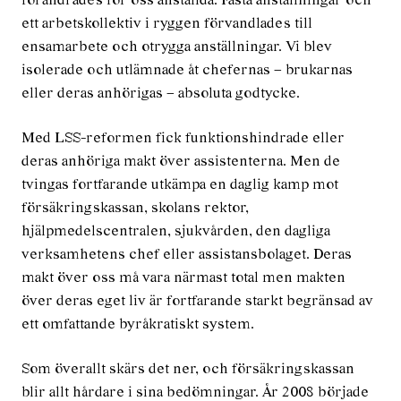
förändrades för oss anställda. Fasta anställningar och
ett arbetskollektiv i ryggen förvandlades till
ensamarbete och otrygga anställningar. Vi blev
isolerade och utlämnade åt chefernas – brukarnas
eller deras anhörigas – absoluta godtycke.
Med LSS-reformen fick funktionshindrade eller
deras anhöriga makt över assistenterna. Men de
tvingas fortfarande utkämpa en daglig kamp mot
försäkringskassan, skolans rektor,
hjälpmedelscentralen, sjukvården, den dagliga
verksamhetens chef eller assistansbolaget. Deras
makt över oss må vara närmast total men makten
över deras eget liv är fortfarande starkt begränsad av
ett omfattande byråkratiskt system.
Som överallt skärs det ner, och försäkringskassan
blir allt hårdare i sina bedömningar. År 2008 började