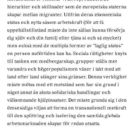
hierarkier och skillnader som de europeiska staterna
skapar mellan migranter. Utifrån deras ekonomiska
status och nytta såsom arbetskraft (för att få
uppehållstillstånd måste du inte sällan kunna försörja
dig själv och din familj eller tjäna si och så mycket)
men också med de multipla former av ”laglig status”
en person nuförtiden kan ha. Sociala rättigheter knyts
till tanken om medborgarskap, grupper ställs mot
varandra och högerpopulismen växer i takt med att
land efter land stänger sina gränser. Denna verklighet
måste mötas med ett motstånd som har sin grund i
något annat än akuta solidariska handlingar och
välkomnande hjälpinsatser. Det måste grunda sig i den
ömsesidiga viljan att forma en transnationell motkraft
till den splittring och isolering den samtida globala
arbetsmarknaden skapar för redan utsatta.