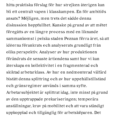
hitta praktiska förslag för hur strejken återigen kan
bli ett centralt vapen i klasskampen. En för ambitiös
ansats? Möjligen, men trots det sådde denna
diskussion hoppfullhet. Kanske på grund av att mötet
föregåtts av en längre process med en liknande
sammankomst i polska staden Poznan förra året, så att
idéerna förankrats och analyserats grundligt från
olika perspektiv. Analyser av hur produktionen
förändrats de senaste årtiondena samt hur vi kan
återskapa en kollektivitet i en fragmenterad och
skiktad arbetarklass. Av hur en nedmonterad välfärd
bistått denna splittring och av hur uppehållstillstånd
och gränsregimer används i samma syfte.
Arbetarsubjektet är splittrat idag, inte minst på grund
av den upptrappade prekariseringen; temporära
anställningar, krav på mobilitet och att vara ständigt
uppkopplad och tillgänglig för arbetsköparen. Det