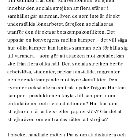
Till skillnad från den “konventionella” strejken
innebär den sociala strejken att flera sfärer i
samhället går samman, även de som inte är direkt
underställda lönearbetet. Strejken socialiseras
utanför den direkta arbetskampskonflikten. Det
uppstår en konvergens mellan kamper – det vill säga
hur olika kamper kan länkas samman och förhålla sig
till varandra – som gör att attacken mot kapitalet kan
ske från flera olika håll. Den sociala strejken berör
arbetslösa, studenter, prekärt anställda, migranter
och boende kämpande mot hyreskonflikter. Den
rymmer också några centrala nyckelfrågor: Hur kan
kamper i produktionen knytas till kamper inom
cirkulationen och reproduktionen? Hur kan den
strejka som är arbets‐ eller papperslös? Går det att
strejka även om en fråntas rätten att strejka?
I mycket handlade mötet i Paris om att diskutera och