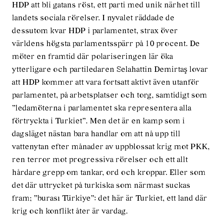
HDP att bli gatans röst, ett parti med unik närhet till
landets sociala rörelser. I nyvalet räddade de
dessutom kvar HDP i parlamentet, strax över
världens högsta parlamentsspärr på 10 procent. De
möter en framtid där polariseringen lär öka
ytterligare och partiledaren Selahattin Demirtaş lovar
att HDP kommer att vara fortsatt aktivt även utanför
parlamentet, på arbetsplatser och torg, samtidigt som
”ledamöterna i parlamentet ska representera alla
förtryckta i Turkiet”. Men det är en kamp som i
dagsläget nästan bara handlar om att nå upp till
vattenytan efter månader av uppblossat krig mot PKK,
ren terror mot progressiva rörelser och ett allt
hårdare grepp om tankar, ord och kroppar. Eller som
det där uttrycket på turkiska som närmast suckas
fram; ”burası Türkiye”: det här är Turkiet, ett land där
krig och konflikt åter är vardag.