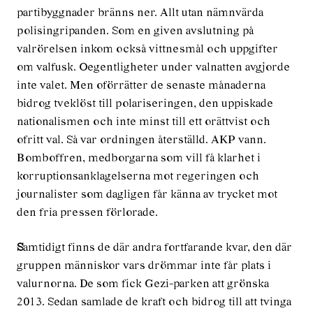
partibyggnader bränns ner. Allt utan nämnvärda
polisingripanden. Som en given avslutning på
valrörelsen inkom också vittnesmål och uppgifter
om valfusk. Oegentligheter under valnatten avgjorde
inte valet. Men oförrätter de senaste månaderna
bidrog tveklöst till polariseringen, den uppiskade
nationalismen och inte minst till ett orättvist och
ofritt val. Så var ordningen återställd. AKP vann.
Bomboffren, medborgarna som vill få klarhet i
korruptionsanklagelserna mot regeringen och
journalister som dagligen får känna av trycket mot
den fria pressen förlorade.
S
amtidigt finns de där andra fortfarande kvar, den där
gruppen människor vars drömmar inte får plats i
valurnorna. De som fick Gezi-parken att grönska
2013. Sedan samlade de kraft och bidrog till att tvinga