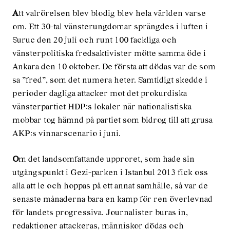
A
tt valrörelsen blev blodig blev hela världen varse
om. Ett 30-tal vänsterungdomar sprängdes i luften i
Suruc den 20 juli och runt 100 fackliga och
vänsterpolitiska fredsaktivister mötte samma öde i
Ankara den 10 oktober. De första att dödas var de som
sa ”fred”, som det numera heter. Samtidigt skedde i
perioder dagliga attacker mot det prokurdiska
vänsterpartiet HDP:s lokaler när nationalistiska
mobbar tog hämnd på partiet som bidrog till att grusa
AKP:s vinnarscenario i juni.
O
m det landsomfattande upproret, som hade sin
utgångspunkt i Gezi-parken i Istanbul 2013 fick oss
alla att le och hoppas på ett annat samhälle, så var de
senaste månaderna bara en kamp för ren överlevnad
för landets progressiva. Journalister buras in,
redaktioner attackeras, människor dödas och