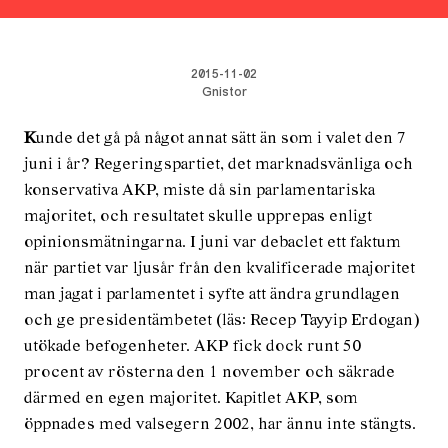
2015-11-02
Gnistor
K
unde det gå på något annat sätt än som i valet den 7
juni i år? Regeringspartiet, det marknadsvänliga och
konservativa AKP, miste då sin parlamentariska
majoritet, och resultatet skulle upprepas enligt
opinionsmätningarna. I juni var debaclet ett faktum
när partiet var ljusår från den kvalificerade majoritet
man jagat i parlamentet i syfte att ändra grundlagen
och ge presidentämbetet (läs: Recep Tayyip Erdogan)
utökade befogenheter. AKP fick dock runt 50
procent av rösterna den 1 november och säkrade
därmed en egen majoritet. Kapitlet AKP, som
öppnades med valsegern 2002, har ännu inte stängts.